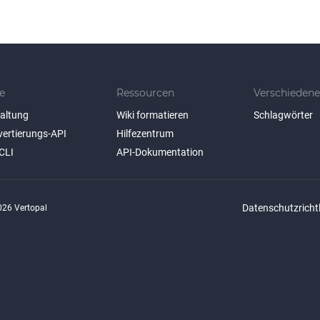
e
Ressourcen
Verschiedene
taltung
Wiki formatieren
Schlagwörter
vertierungs-API
Hilfezentrum
CLI
API-Dokumentation
Datenschutzrichtl
26 Vertopal