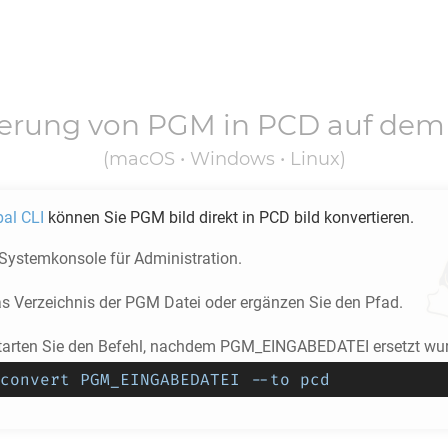
ierung von
PGM
in
PCD
auf dem
(macOS • Windows • Linux)
pal CLI
können Sie
PGM
bild direkt in
PCD
bild konvertieren.
 Systemkonsole für Administration.
as Verzeichnis der
PGM
Datei oder ergänzen Sie den Pfad.
tarten Sie den Befehl, nachdem PGM_EINGABEDATEI ersetzt wu
convert PGM_EINGABEDATEI --to pcd