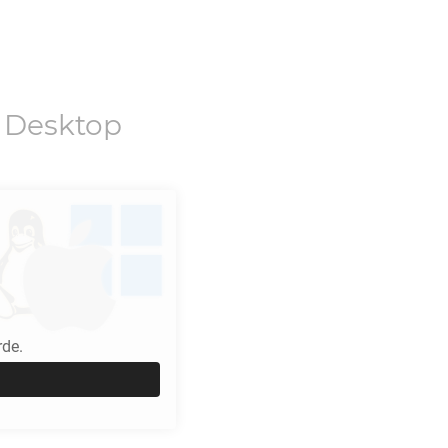
 Desktop
rde.