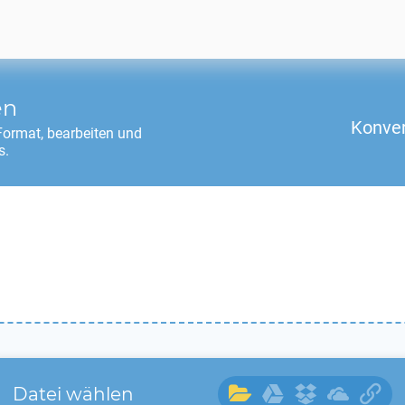
en
Konver
ormat, bearbeiten und
s.
Datei wählen