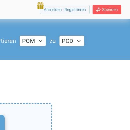
Anmelden
|
Registrieren
Spenden
tieren
PGM
zu
PCD