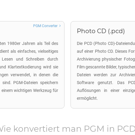
PGM Converter
Photo CD (.pcd)
ten 1980er Jahren als Teil des
Die PCD (Photo CD)-Dateiendung
ent als einfaches, vielseitiges
auf einer Photo CD. Dieses Fo
e Lesen und Schreiben durch
Archivierung physischer Fotog
nd Klartextkodierung wird sie
Film gescannte Bilder, typisch
gen verwendet, in denen die
Dateien werden zur Archivie
d sind. PGM-Dateien speichern
Software genutzt. Das PCD
u einem wichtigen Werkzeug für
Auflösungen in einer einzig
ermöglicht.
ie konvertiert man
PGM
in
PC