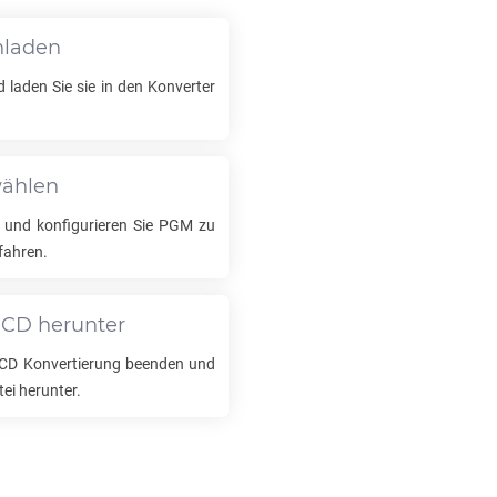
hladen
d laden Sie sie in den Konverter
wählen
 und konfigurieren Sie
PGM
zu
fahren.
PCD
herunter
CD
Konvertierung beenden und
tei herunter.