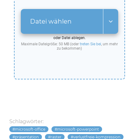
Datei wählen
oder Datei ablegen.
Maximale Dateigröße: 50 MB (oder
treten Sie bei
, um mehr
zu bekommen)
Schlagwörter:
microsoft-office
microsoft-powerpoint
präsentation
raster
verlustfreie-kompression