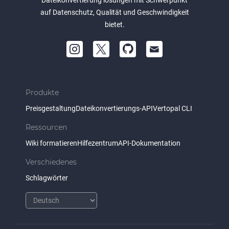
Dateikonvertierung lösungen mit Schwerpunkt
auf Datenschutz, Qualität und Geschwindigkeit
bietet.
Produkte
Preisgestaltung
Dateikonvertierungs-API
Vertopal CLI
Ressourcen
Wiki formatieren
Hilfezentrum
API-Dokumentation
Verschiedenes
Schlagwörter