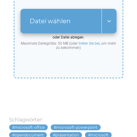
Datei wählen
oder Datei ablegen.
Maximale Dateigröße: 50 MB (oder
treten Sie bei
, um mehr
zu bekommen)
Schlagwörter:
microsoft-office
microsoft-powerpoint
opendocument
präsentation
microsoft