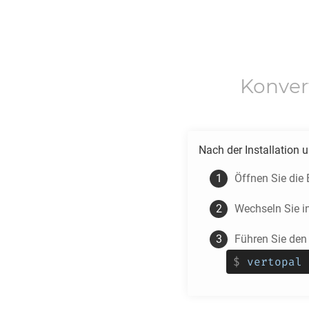
Konver
Nach der Installation 
Öffnen Sie die
Wechseln Sie i
Führen Sie den
$
vertopal 