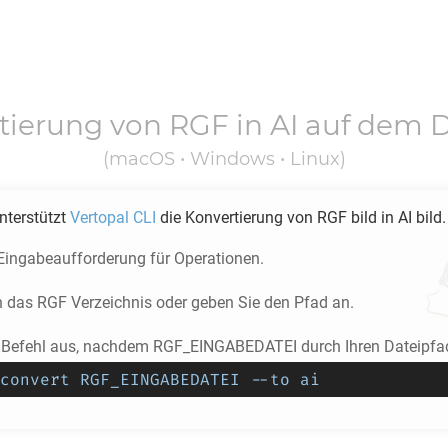
tierung von
RGF
in
AI
auf dem D
(macOS • Windows • Linux)
unterstützt
Vertopal CLI
die Konvertierung von
RGF
bild in
AI
bild.
 Eingabeaufforderung für Operationen.
n das
RGF
Verzeichnis oder geben Sie den Pfad an.
 Befehl aus, nachdem RGF_EINGABEDATEI durch Ihren Dateipfad
convert RGF_EINGABEDATEI --to ai