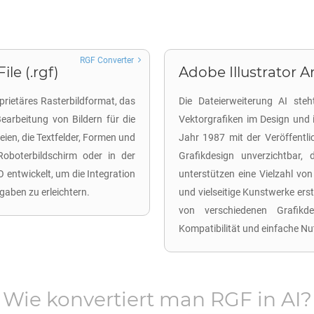
RGF Converter
le (.rgf)
Adobe Illustrator Ar
prietäres Rasterbildformat, das
Die Dateierweiterung AI steh
arbeitung von Bildern für die
Vektorgrafiken im Design und 
en, die Textfelder, Formen und
Jahr 1987 mit der Veröffentlic
oboterbildschirm oder in der
Grafikdesign unverzichtbar, 
ntwickelt, um die Integration
unterstützen eine Vielzahl vo
gaben zu erleichtern.
und vielseitige Kunstwerke ers
von verschiedenen Grafikde
Kompatibilität und einfache Nut
Wie konvertiert man
RGF
in
AI
?