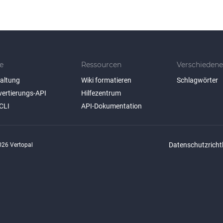
e
Ressourcen
Verschiedene
taltung
Wiki formatieren
Schlagwörter
vertierungs-API
Hilfezentrum
CLI
API-Dokumentation
Datenschutzrichtl
26 Vertopal