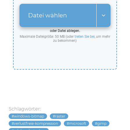
Datei wählen
oder Datei ablegen.
Maximale Dateigröße: 50 MB (oder
treten Sie bei
, um mehr
zu bekommen)
Schlagwörter:
windows-bitmap
raster
verlustfreie-kompression
microsoft
gimp