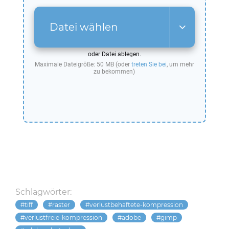
Datei wählen
oder Datei ablegen.
Maximale Dateigröße: 50 MB (oder
treten Sie bei
, um mehr
zu bekommen)
Schlagwörter:
tiff
raster
verlustbehaftete-kompression
verlustfreie-kompression
adobe
gimp