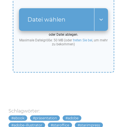
Datei wählen
oder Datei ablegen.
Maximale Dateigröße: 50 MB (oder
treten Sie bei
, um mehr
zu bekommen)
Schlagwörter:
ebook
präsentation
adobe
adobe-illustrator
staroffice
starimpress