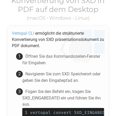
Konvertierung von
SXD
in
PDF
auf dem Desktop
(macOS • Windows • Linux)
Vertopal CLI
ermöglicht die strukturierte
Konvertierung von
SXD
präsentationsdokument zu
PDF
dokument.
Öffnen Sie das Kommandozeilen-Fenster
für Eingaben.
Navigieren Sie zum
SXD
Speicherort oder
geben Sie den Eingabepfad an.
Fügen Sie den Befehl ein, tragen Sie
SXD_EINGABEDATEI ein und führen Sie ihn
aus.
$
vertopal convert SXD_EINGABEDATEI