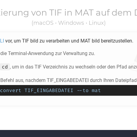
tierung von
TIF
in
MAT
auf dem 
(macOS • Windows • Linux)
LI
vor, um
TIF
bild zu verarbeiten und
MAT
bild bereitzustellen.
f die Terminal-Anwendung zur Verwaltung zu.
cd
, um in das
TIF
Verzeichnis zu wechseln oder den Pfad anz
 Befehl aus, nachdem TIF_EINGABEDATEI durch Ihren Dateipfad 
convert TIF_EINGABEDATEI --to mat