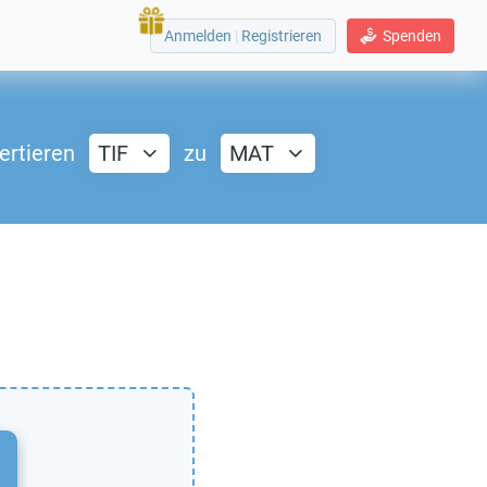
Anmelden
|
Registrieren
Spenden
ertieren
TIF
zu
MAT