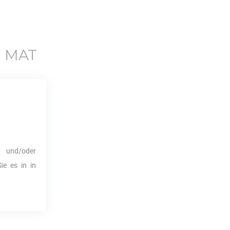
u
MAT
 und/oder
ie es in in