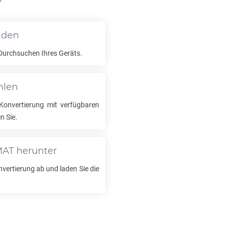
?
aden
Durchsuchen Ihres Geräts.
hlen
onvertierung mit verfügbaren
n Sie.
MAT
herunter
nvertierung ab und laden Sie die