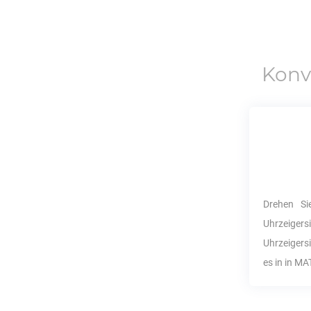
Konv
Drehen S
Uhrzeigersi
Uhrzeigersi
es in in
MA