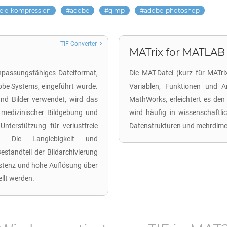
reie-kompression
adobe
gimp
adobe-photoshop
TIF Converter
MATrix for MATLAB
 anpassungsfähiges Dateiformat,
Die MAT-Datei (kurz für MATr
dobe Systems, eingeführt wurde.
Variablen, Funktionen und Ar
nd Bilder verwendet, wird das
MathWorks, erleichtert es de
 medizinischer Bildgebung und
wird häufig in wissenschaft
Unterstützung für verlustfreie
Datenstrukturen und mehrdime
n. Die Langlebigkeit und
standteil der Bildarchivierung
stenz und hohe Auflösung über
llt werden.