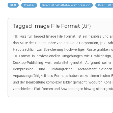
tiff
raster
verlustbehaftete-kompression
verlustf
Tagged Image File Format (.tif)
TIF, kurz für Tagged Image File Format, ist ein flexibles und
das Mitte der 1980er Jahre von der Aldus Corporation, jetzt A
Hauptsächlich zur Speicherung hochwertiger Rastergrafiken u
TIF-Format in professionellen Umgebungen wie Grafikdesign,
Desktop-Publishing weit verbreitet genutzt. Aufgrund seiner 
Kompression und umfangreiche Metadatenfunktione
Anpassungsfähigkeit des Formats haben es zu einem festen Be
und der Bearbeitung komplexer Bilder gemacht, wodurch Konsi
verschiedene Plattformen und Anwendungen hinweg sichergeste