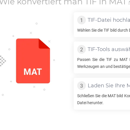
Wie konvertiert man
TIF
in
MAT
TIF
-Datei hochl
Wählen Sie die
TIF
bild durch 
TIF
-Tools auswä
Passen Sie die
TIF
zu
MAT
K
Werkzeugen an und bestätige
Laden Sie Ihre
Schließen Sie die
MAT
bild Ko
Datei herunter.