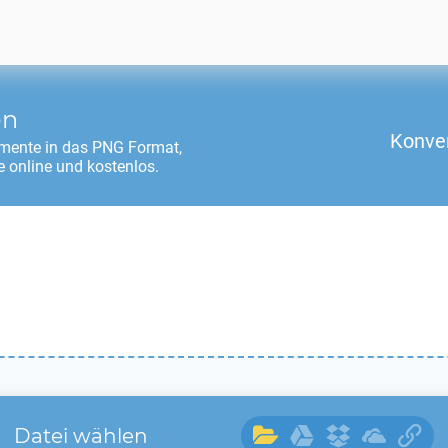
en
Konver
mente in das
PNG
Format,
 online und kostenlos.
Datei wählen