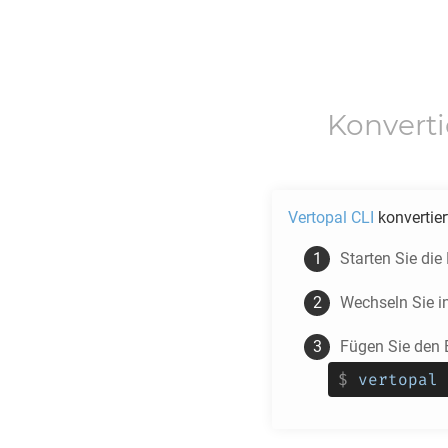
Konvert
Vertopal CLI
konvertie
Starten Sie di
Wechseln Sie i
Fügen Sie den 
$
vertopal 