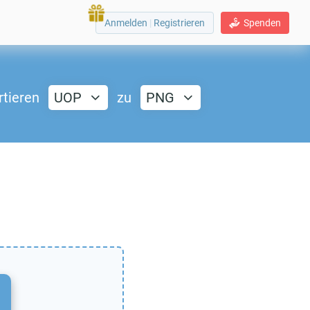
Anmelden
|
Registrieren
Spenden
tieren
UOP
zu
PNG