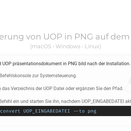
ierung von
UOP
in
PNG
auf dem
(macOS • Windows • Linux)
rt
UOP
präsentationsdokument in
PNG
bild nach der Installation.
e Befehlskonsole zur Systemsteuerung.
n das Verzeichnis der
UOP
Datei oder ergänzen Sie den Pfad.
Befehl ein und starten Sie ihn, nachdem UOP_EINGABEDATEI aktu
convert UOP_EINGABEDATEI --to png