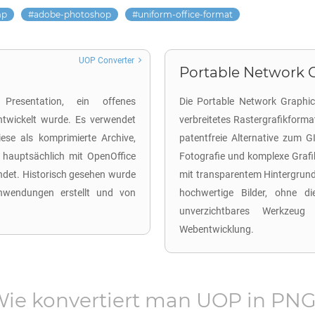
mp
adobe-photoshop
uniform-office-format
UOP Converter
Portable Network G
Presentation, ein offenes
Die Portable Network Graphic
twickelt wurde. Es verwendet
verbreitetes Rastergrafikforma
se als komprimierte Archive,
patentfreie Alternative zum G
hauptsächlich mit OpenOffice
Fotografie und komplexe Grafike
ndet. Historisch gesehen wurde
mit transparentem Hintergrund 
nwendungen erstellt und von
hochwertige Bilder, ohne d
unverzichtbares Werkzeug 
Webentwicklung.
ie konvertiert man
UOP
in
PN