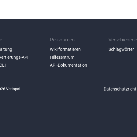
e
Ressourcen
Verschiedene
taltung
Wiki formatieren
Schlagwörter
vertierungs-API
Hilfezentrum
CLI
API-Dokumentation
Datenschutzrichtl
26 Vertopal