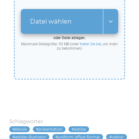
Datei wählen
oder Datei ablegen.
Maximale Dateigröße: 50 MB (oder
treten Sie bei
, um mehr
zu bekommen)
Schlagwörter:
ebook
präsentation
adobe
adobe-illustrator
uniform-office-format
vektor