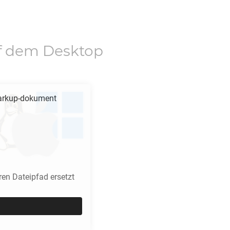
f dem Desktop
rkup-dokument
en Dateipfad ersetzt