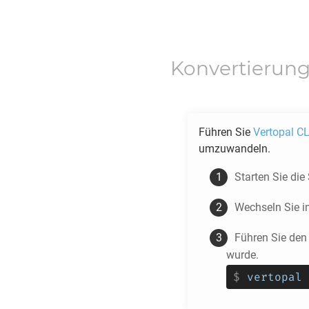
Konvertierun
Führen Sie
Vertopal CL
umzuwandeln.
Starten Sie die
Wechseln Sie i
Führen Sie den
wurde.
$
vertopal 