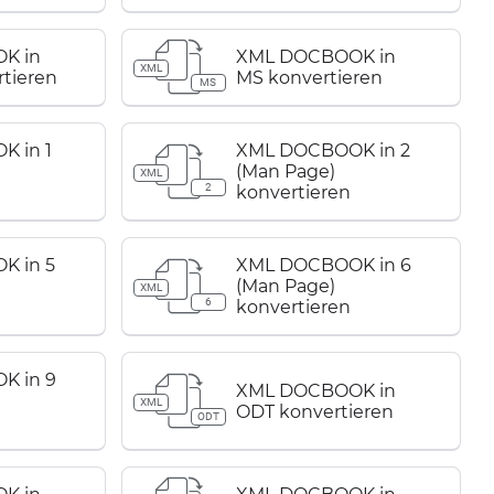
K in
XML DOCBOOK in
XML
tieren
MS konvertieren
MS
 in 1
XML DOCBOOK in 2
(Man Page)
XML
2
konvertieren
K in 5
XML DOCBOOK in 6
(Man Page)
XML
6
konvertieren
K in 9
XML DOCBOOK in
XML
ODT konvertieren
ODT