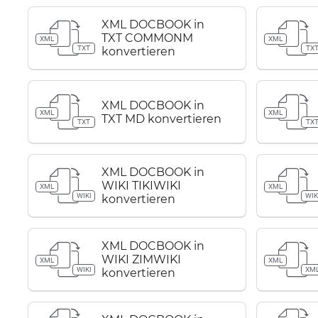
XML DOCBOOK in
TXT COMMONM
XML
XML
TXT
TX
konvertieren
XML DOCBOOK in
XML
XML
TXT MD konvertieren
TXT
TX
XML DOCBOOK in
WIKI TIKIWIKI
XML
XML
WIKI
WIK
konvertieren
XML DOCBOOK in
WIKI ZIMWIKI
XML
XML
WIKI
XM
konvertieren