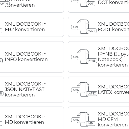
DOT konverti
UWIKI
DOT
konvertieren
XML DOCBOOK in
XML DOCBOO
XML
FB2 konvertieren
FODT konvert
2
FODT
XML DOCBOO
XML DOCBOOK in
IPYNB (Jupyt
XML
INFO konvertieren
Notebook)
O
IPYNB
konvertieren
XML DOCBOOK in
XML DOCBOO
JSON NATIVEAST
XML
LATEX konver
ON
LATEX
konvertieren
XML DOCBOO
XML DOCBOOK in
MD GFM
XML
MD konvertieren
D
MD
konvertieren