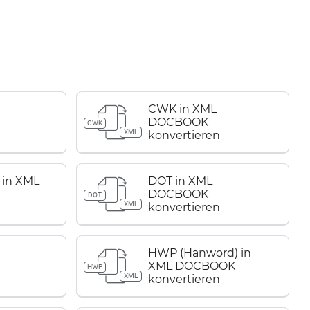
CWK in XML
DOCBOOK
CWK
XML
konvertieren
 in XML
DOT in XML
DOCBOOK
DOT
XML
konvertieren
HWP (Hanword) in
XML DOCBOOK
HWP
XML
konvertieren