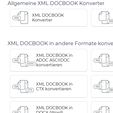
Allgemeine XML DOCBOOK Konverter
XML DOCBOOK
XML
Konverter
XM
XML DOCBOOK in andere Formate konver
XML DOCBOOK in
ADOC ASCIIDOC
XML
XML
ADOC
AD
konvertieren
XML DOCBOOK in
XML
XML
CTX konvertieren
CTX
DB
XML DOCBOOK in
DOCX (Word)
XML
XML