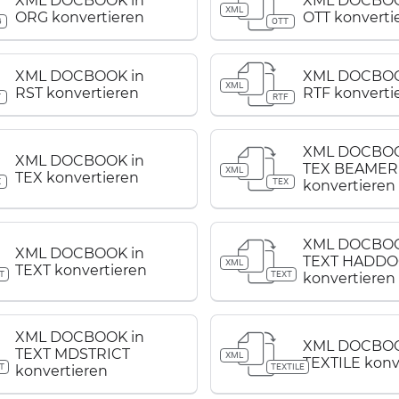
XML DOCBOOK in
XML DOCBOO
XML
ORG konvertieren
OTT konverti
G
OTT
XML DOCBOOK in
XML DOCBOO
XML
RST konvertieren
RTF konverti
T
RTF
XML DOCBOO
XML DOCBOOK in
TEX BEAMER
XML
TEX konvertieren
X
TEX
konvertieren
XML DOCBOO
XML DOCBOOK in
TEXT HADDO
XML
TEXT konvertieren
T
TEXT
konvertieren
XML DOCBOOK in
XML DOCBOO
TEXT MDSTRICT
XML
TEXTILE konv
T
TEXTILE
konvertieren