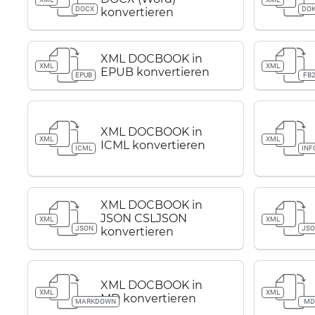
DOCX
DOK
konvertieren
XML DOCBOOK in
XML
XML
EPUB konvertieren
EPUB
FB
XML DOCBOOK in
XML
XML
ICML konvertieren
ICML
INF
XML DOCBOOK in
JSON CSLJSON
XML
XML
JSON
JS
konvertieren
XML DOCBOOK in
XML
XML
MD konvertieren
MARKDOWN
M