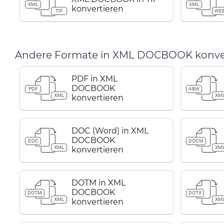
XML
XML
konvertieren
TIF
WE
Andere Formate in XML DOCBOOK konve
PDF in XML
DOCBOOK
PDF
ABW
XML
XM
konvertieren
DOC (Word) in XML
DOCBOOK
DOC
DOCM
XML
XM
konvertieren
DOTM in XML
DOCBOOK
DOTM
DOTX
XML
XM
konvertieren