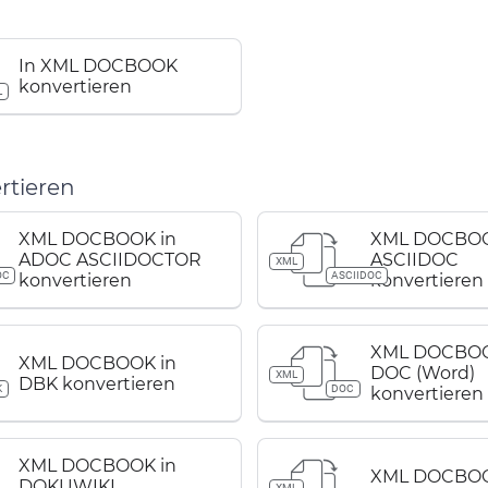
In XML DOCBOOK
konvertieren
L
tieren
XML DOCBOOK in
XML DOCBOO
ADOC ASCIIDOCTOR
ASCIIDOC
XML
OC
ASCIIDOC
konvertieren
konvertieren
XML DOCBOO
XML DOCBOOK in
DOC (Word)
XML
DBK konvertieren
K
DOC
konvertieren
XML DOCBOOK in
XML DOCBOO
DOKUWIKI
XML