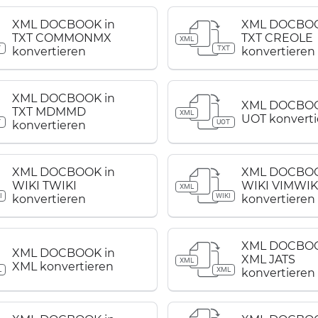
XML DOCBOOK in
XML DOCBOO
TXT COMMONMX
TXT CREOLE
XML
T
TXT
konvertieren
konvertieren
XML DOCBOOK in
XML DOCBOO
TXT MDMMD
XML
UOT konverti
T
UOT
konvertieren
XML DOCBOOK in
XML DOCBOO
WIKI TWIKI
WIKI VIMWIK
XML
I
WIKI
konvertieren
konvertieren
XML DOCBOO
XML DOCBOOK in
XML JATS
XML
XML konvertieren
L
XML
konvertieren