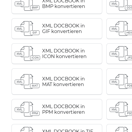
XML DOCBOOK in
XML
XML
BMP konvertieren
BMP
DD
XML DOCBOOK in
XML
XML
GIF konvertieren
GIF
HEI
XML DOCBOOK in
XML
XML
ICON konvertieren
ICON
JP
XML DOCBOOK in
XML
XML
MAT konvertieren
MAT
PD
XML DOCBOOK in
XML
XML
PPM konvertieren
PPM
PS
XML DOCBOOK in TIF