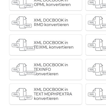
XML DOCBOOK in
XML
XML
OPML konvertieren
OPML
OR
XML DOCBOOK in
XML
XML
RMD konvertieren
RMD
RS
XML DOCBOOK in
XML
XML
TEIXML konvertieren
TEIXML
TE
XML DOCBOOK in
TEXINFO
XML
XML
TEXINFO
TEX
konvertieren
XML DOCBOOK in
TEXT MDPHPEXTRA
XML
XML
TEXT
TEX
konvertieren