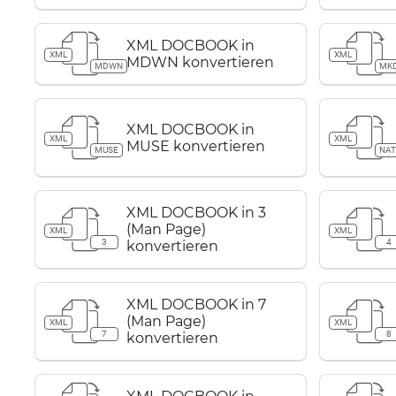
XML DOCBOOK in
XML
XML
MDWN konvertieren
MDWN
MK
XML DOCBOOK in
XML
XML
MUSE konvertieren
MUSE
NAT
XML DOCBOOK in 3
(Man Page)
XML
XML
3
4
konvertieren
XML DOCBOOK in 7
(Man Page)
XML
XML
7
8
konvertieren