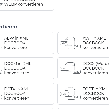
WEBP konvertieren
BP
rtieren
ABW in XML
AWT in XML
DOCBOOK
DOCBOOK
AWT
L
XML
konvertieren
konvertieren
DOCM in XML
DOCX (Word)
DOCBOOK
DOCBOOK
DOCX
L
XML
konvertieren
konvertieren
DOTX in XML
FODT in XML
DOCBOOK
DOCBOOK
FODT
L
XML
konvertieren
konvertieren