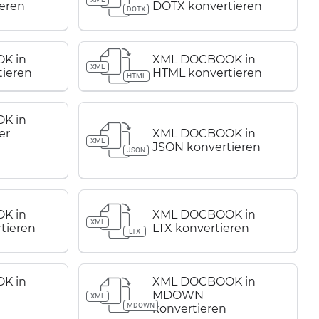
eren
DOTX konvertieren
DOTX
K in
XML DOCBOOK in
XML
ieren
HTML konvertieren
HTML
K in
er
XML DOCBOOK in
XML
JSON konvertieren
JSON
K in
XML DOCBOOK in
XML
tieren
LTX konvertieren
LTX
K in
XML DOCBOOK in
MDOWN
XML
MDOWN
konvertieren