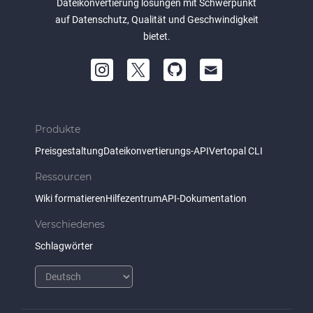
Dateikonvertierung lösungen mit Schwerpunkt
auf Datenschutz, Qualität und Geschwindigkeit
bietet.
Produkte
Preisgestaltung
Dateikonvertierungs-API
Vertopal CLI
Ressourcen
Wiki formatieren
Hilfezentrum
API-Dokumentation
Verschiedenes
Schlagwörter