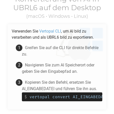
UBRL6
auf dem Desktop
(macOS • Windows • Linux)
Verwenden Sie
Vertopal CLI
, um
AI
bild zu
verarbeiten und als
UBRL6
bild zu exportieren.
Greifen Sie auf die CLI für direkte Befehle
zu.
Navigieren Sie zum
AI
Speicherort oder
geben Sie den Eingabepfad an.
Kopieren Sie den Befehl, ersetzen Sie
AI_EINGABEDATEI und führen Sie ihn aus.
$
vertopal convert AI_EINGABEDATEI 