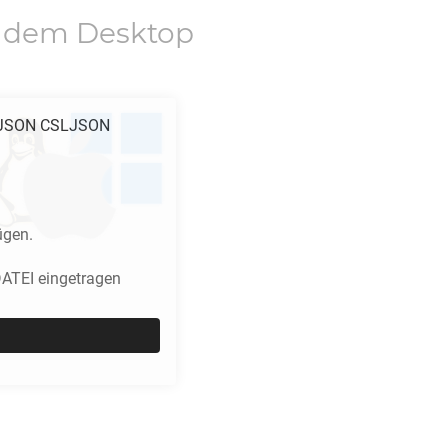
 dem Desktop
JSON CSLJSON
ügen.
DATEI eingetragen