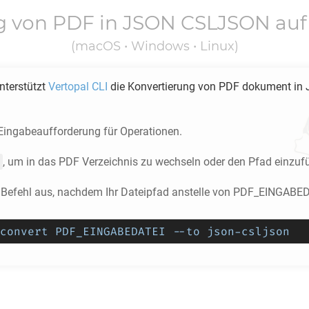
g von
PDF
in
JSON CSLJSON
auf
(macOS • Windows • Linux)
unterstützt
Vertopal CLI
die Konvertierung von
PDF
dokument in
 Eingabeaufforderung für Operationen.
, um in das
PDF
Verzeichnis zu wechseln oder den Pfad einzuf
 Befehl aus, nachdem Ihr Dateipfad anstelle von PDF_EINGABE
convert PDF_EINGABEDATEI --to json-csljson