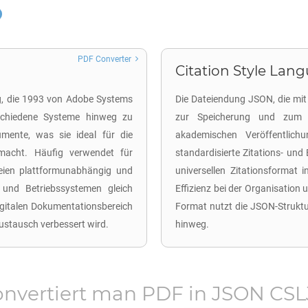
PDF Converter
Citation Style Lang
g, die 1993 von Adobe Systems
Die Dateiendung JSON, die mit
schiedene Systeme hinweg zu
zur Speicherung und zum Au
mente, was sie ideal für die
akademischen Veröffentlich
 macht. Häufig verwendet für
standardisierte Zitations- un
eien plattformunabhängig und
universellen Zitationsformat
 und Betriebssystemen gleich
Effizienz bei der Organisation
 digitalen Dokumentationsbereich
Format nutzt die JSON-Struktu
austausch verbessert wird.
hinweg.
onvertiert man
PDF
in
JSON CS