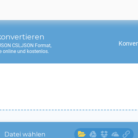
onvertieren
Konver
JSON CSLJSON
Format,
 online und kostenlos.
Datei wählen