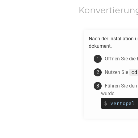
Konvertierun
Nach der Installation 
dokument.
Öffnen Sie die
cd
Nutzen Sie
Führen Sie den
wurde.
$
vertopal 