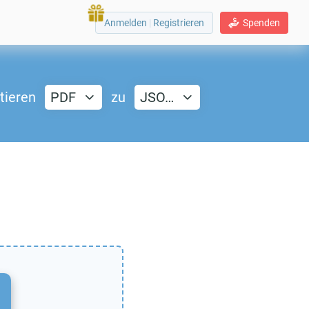
Anmelden
|
Registrieren
Spenden
tieren
PDF
zu
JSO…