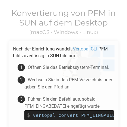
Konvertierung von
PFM
in
SUN
auf dem Desktop
(macOS • Windows • Linux)
Nach der Einrichtung wandelt
Vertopal CLI
PFM
bild zuverlässig in
SUN
bild um.
Öffnen Sie das Betriebssystem-Terminal.
Wechseln Sie in das
PFM
Verzeichnis oder
geben Sie den Pfad an.
Führen Sie den Befehl aus, sobald
PFM_EINGABEDATEI eingefügt wurde.
$
vertopal convert PFM_EINGABEDATEI