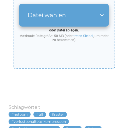
Datei wählen
oder Datei ablegen.
Maximale Dateigröße: 50 MB (oder
treten Sie bei
, um mehr
zu bekommen)
Schlagwörter:
netpbm
tiff
raster
verlustbehaftete-kompression