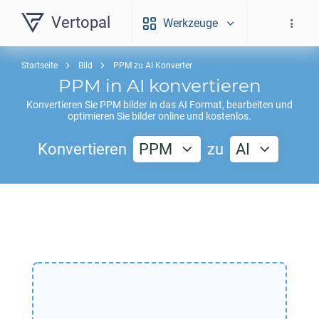
Vertopal
Werkzeuge
Startseite
Bild
PPM zu AI Konverter
PPM
in
AI
konvertieren
Konvertieren Sie
PPM
bilder in das
AI
Format, bearbeiten und
optimieren Sie bilder online und kostenlos.
Konvertieren
PPM
zu
AI