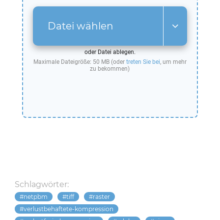
Datei wählen
oder Datei ablegen.
Maximale Dateigröße: 50 MB (oder
treten Sie bei
, um mehr
zu bekommen)
Schlagwörter:
netpbm
tiff
raster
verlustbehaftete-kompression