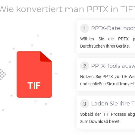
Wie konvertiert man
PPTX
in
TIF
PPTX
-Datei hoc
Wählen Sie die
PPTX
pr
Durchsuchen Ihres Geräts.
PPTX
-Tools aus
Nutzen Sie
PPTX
zu
TIF
Wer
und schließen Sie mit Konvert
Laden Sie Ihre
T
Sobald der
TIF
Prozess abge
zum Download bereit.