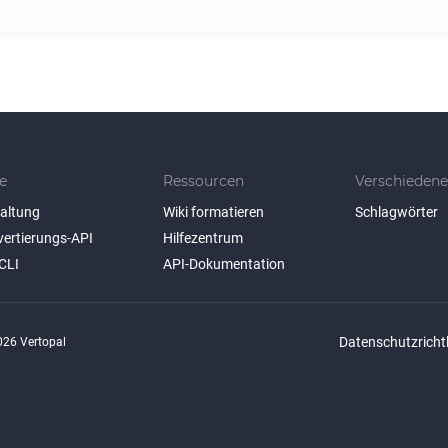
e
Ressourcen
Verschiedene
taltung
Wiki formatieren
Schlagwörter
vertierungs-API
Hilfezentrum
CLI
API-Dokumentation
Datenschutzrichtl
26 Vertopal