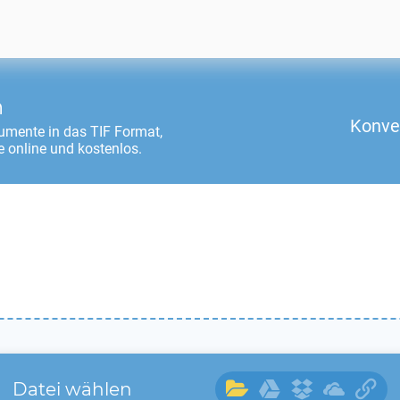
n
Konve
umente in das
TIF
Format,
 online und kostenlos.
Datei wählen