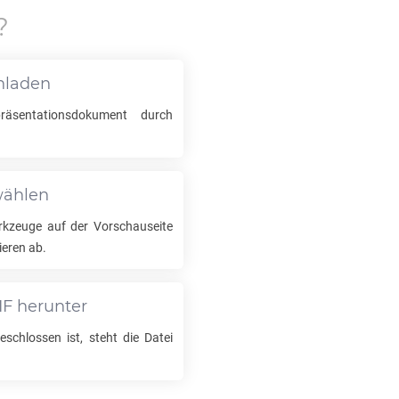
?
hladen
äsentationsdokument durch
wählen
kzeuge auf der Vorschauseite
ieren ab.
IF
herunter
schlossen ist, steht die Datei