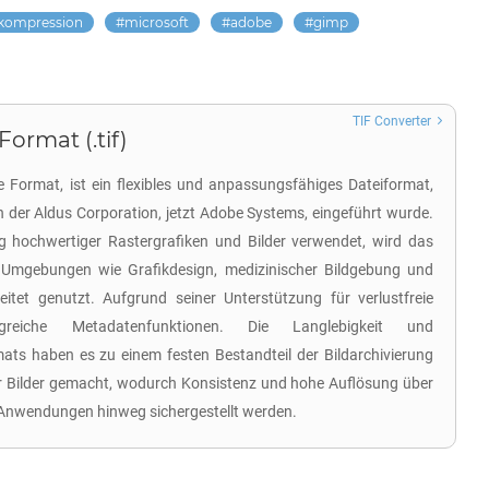
-kompression
microsoft
adobe
gimp
TIF Converter
ormat (.tif)
e Format, ist ein flexibles und anpassungsfähiges Dateiformat,
 der Aldus Corporation, jetzt Adobe Systems, eingeführt wurde.
g hochwertiger Rastergrafiken und Bilder verwendet, wird das
n Umgebungen wie Grafikdesign, medizinischer Bildgebung und
eitet genutzt. Aufgrund seiner Unterstützung für verlustfreie
eiche Metadatenfunktionen. Die Langlebigkeit und
ts haben es zu einem festen Bestandteil der Bildarchivierung
r Bilder gemacht, wodurch Konsistenz und hohe Auflösung über
Anwendungen hinweg sichergestellt werden.