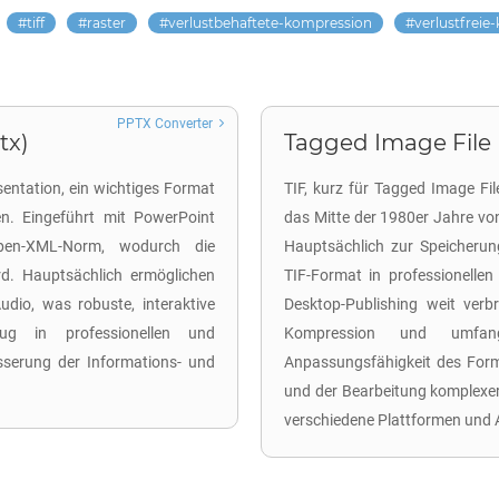
tiff
raster
verlustbehaftete-kompression
verlustfreie
PPTX Converter
tx)
Tagged Image File F
entation, ein wichtiges Format
TIF, kurz für Tagged Image Fil
en. Eingeführt mit PowerPoint
das Mitte der 1980er Jahre von
pen-XML-Norm, wodurch die
Hauptsächlich zur Speicherun
rd. Hauptsächlich ermöglichen
TIF-Format in professionelle
udio, was robuste, interaktive
Desktop-Publishing weit verbr
eug in professionellen und
Kompression und umfangr
sserung der Informations- und
Anpassungsfähigkeit des Forma
und der Bearbeitung komplexe
verschiedene Plattformen und 