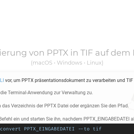
ierung von
PPTX
in
TIF
auf dem 
(macOS • Windows • Linux)
LI
vor, um
PPTX
präsentationsdokument zu verarbeiten und
TIF
f die Terminal-Anwendung zur Verwaltung zu.
n das Verzeichnis der
PPTX
Datei oder ergänzen Sie den Pfad.
Befehl ein und starten Sie ihn, nachdem PPTX_EINGABEDATEI akt
convert PPTX_EINGABEDATEI --to tif