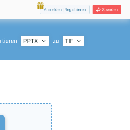
Anmelden
|
Registrieren
Spenden
rtieren
PPTX
zu
TIF