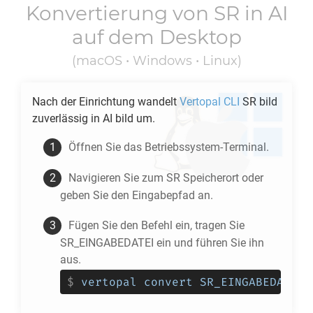
Konvertierung von
SR
in
AI
auf dem Desktop
(macOS • Windows • Linux)
Nach der Einrichtung wandelt
Vertopal CLI
SR
bild
zuverlässig in
AI
bild um.
Öffnen Sie das Betriebssystem-Terminal.
Navigieren Sie zum
SR
Speicherort oder
geben Sie den Eingabepfad an.
Fügen Sie den Befehl ein, tragen Sie
SR_EINGABEDATEI ein und führen Sie ihn
aus.
$
vertopal convert SR_EINGABEDATEI 