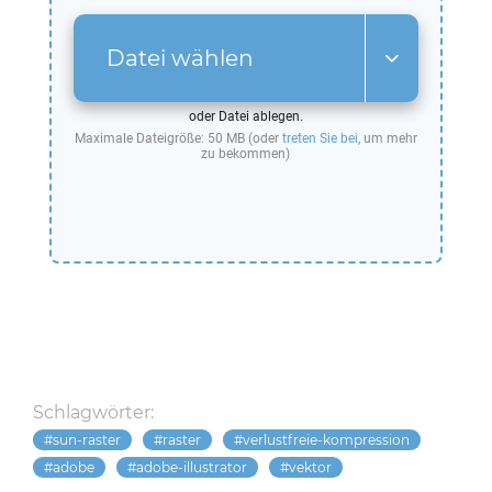
Datei wählen
oder Datei ablegen.
Maximale Dateigröße: 50 MB (oder
treten Sie bei
, um mehr
zu bekommen)
Schlagwörter:
sun-raster
raster
verlustfreie-kompression
adobe
adobe-illustrator
vektor