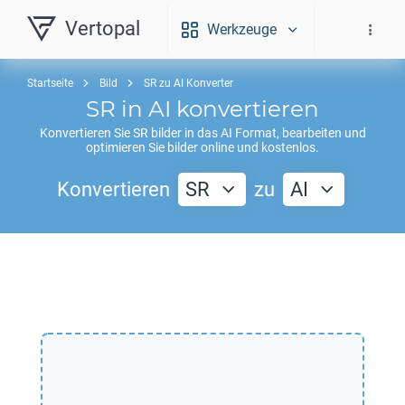
Vertopal
Werkzeuge
Startseite
Bild
SR zu AI Konverter
SR
in
AI
konvertieren
Konvertieren Sie
SR
bilder in das
AI
Format, bearbeiten und
optimieren Sie bilder online und kostenlos.
Konvertieren
SR
zu
AI