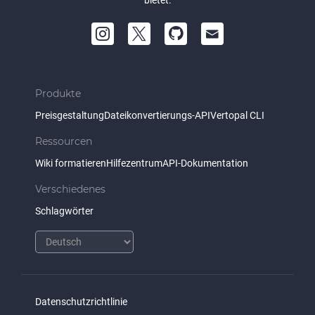
bietet.
Produkte
Preisgestaltung
Dateikonvertierungs-API
Vertopal CLI
Ressourcen
Wiki formatieren
Hilfezentrum
API-Dokumentation
Verschiedenes
Schlagwörter
Datenschutzrichtlinie