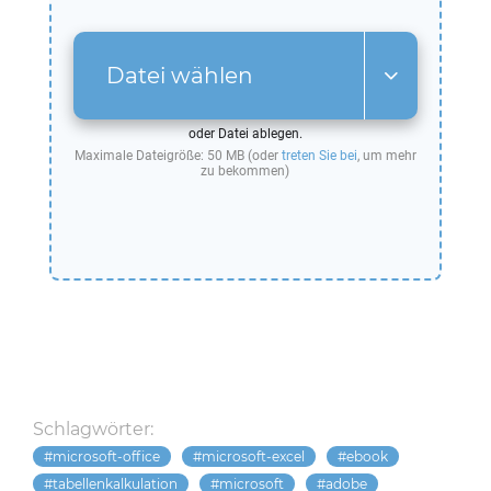
Datei wählen
oder Datei ablegen.
Maximale Dateigröße: 50 MB (oder
treten Sie bei
, um mehr
zu bekommen)
Schlagwörter:
microsoft-office
microsoft-excel
ebook
tabellenkalkulation
microsoft
adobe