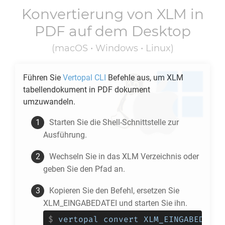
Konvertierung von
XLM
in
PDF
auf dem Desktop
(macOS • Windows • Linux)
Führen Sie
Vertopal CLI
Befehle aus, um
XLM
tabellendokument in
PDF
dokument
umzuwandeln.
Starten Sie die Shell-Schnittstelle zur
Ausführung.
Wechseln Sie in das
XLM
Verzeichnis oder
geben Sie den Pfad an.
Kopieren Sie den Befehl, ersetzen Sie
XLM_EINGABEDATEI und starten Sie ihn.
$
vertopal convert XLM_EINGABEDATEI