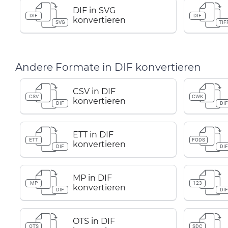
DIF in SVG
DIF
DIF
konvertieren
SVG
TIF
Andere Formate in DIF konvertieren
CSV in DIF
CSV
CWK
konvertieren
DIF
DI
ETT in DIF
ETT
FODS
konvertieren
DIF
DI
MP in DIF
MP
123
konvertieren
DIF
DI
OTS in DIF
OTS
SDC