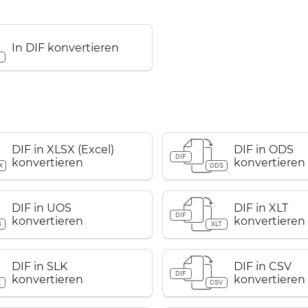
In DIF konvertieren
F
DIF in XLSX (Excel)
DIF in ODS
DIF
konvertieren
konvertieren
X
ODS
DIF in UOS
DIF in XLT
DIF
konvertieren
konvertieren
S
XLT
DIF in SLK
DIF in CSV
DIF
konvertieren
konvertieren
K
CSV