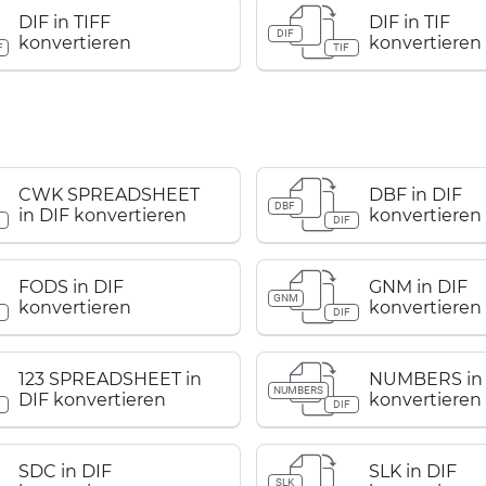
DIF in TIFF
DIF in TIF
DIF
konvertieren
konvertieren
F
TIF
CWK SPREADSHEET
DBF in DIF
DBF
in DIF konvertieren
konvertieren
F
DIF
FODS in DIF
GNM in DIF
GNM
konvertieren
konvertieren
F
DIF
123 SPREADSHEET in
NUMBERS in 
NUMBERS
DIF konvertieren
konvertieren
F
DIF
SDC in DIF
SLK in DIF
SLK