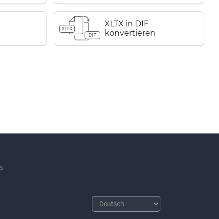
XLTX in DIF
XLTX
konvertieren
DIF
s