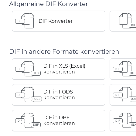
Allgemeine DIF Konverter
DIF Konverter
DIF
DI
DIF in andere Formate konvertieren
DIF in XLS (Excel)
DIF
DIF
konvertieren
XLS
XLS
DIF in FODS
DIF
DIF
konvertieren
FODS
UO
DIF in DBF
DIF
DIF
konvertieren
DBF
SL