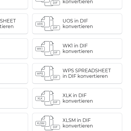
konvertieren
DIF
SHEET
UOS in DIF
UOS
tieren
konvertieren
DIF
WK1 in DIF
WK1
konvertieren
DIF
WPS SPREADSHEET
WPS
in DIF konvertieren
DIF
XLK in DIF
XLK
konvertieren
DIF
XLSM in DIF
XLSM
konvertieren
DIF