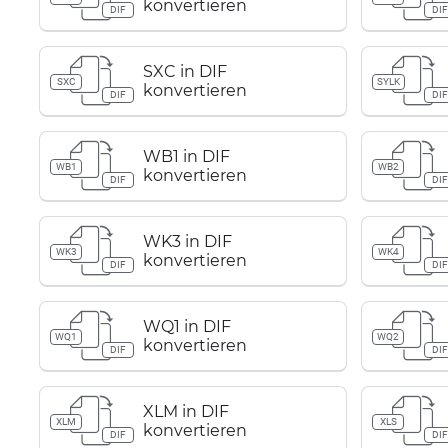
konvertieren
DIF
DI
SXC in DIF
SXC
SYLK
konvertieren
DIF
DI
WB1 in DIF
WB1
WB2
konvertieren
DIF
DI
WK3 in DIF
WK3
WK4
konvertieren
DIF
DI
WQ1 in DIF
WQ1
WQ2
konvertieren
DIF
DI
XLM in DIF
XLM
XLS
konvertieren
DIF
DI