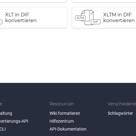
XLT in DIF
XLTM in DIF
XLTM
konvertieren
konvertieren
F
DIF
e
Ressourcen
Verschiedene
taltung
Wiki formatieren
Schlagwörter
vertierungs-API
Hilfezentrum
CLI
API-Dokumentation