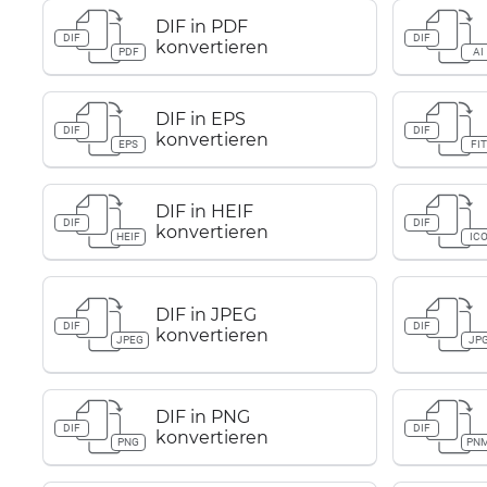
DIF in PDF
DIF
DIF
konvertieren
PDF
AI
DIF in EPS
DIF
DIF
konvertieren
EPS
FIT
DIF in HEIF
DIF
DIF
konvertieren
HEIF
IC
DIF in JPEG
DIF
DIF
konvertieren
JPEG
JP
DIF in PNG
DIF
DIF
konvertieren
PNG
PN