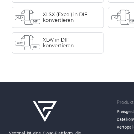
XLSX (Excel) in DIF
XLSX
XLT
konvertieren
DIF
DI
XLW in DIF
XLW
konvertieren
DIF
Produkt
Preisges
Dateikon
Vertopal 
Vertopal ist eine Cloud-Plattform, die