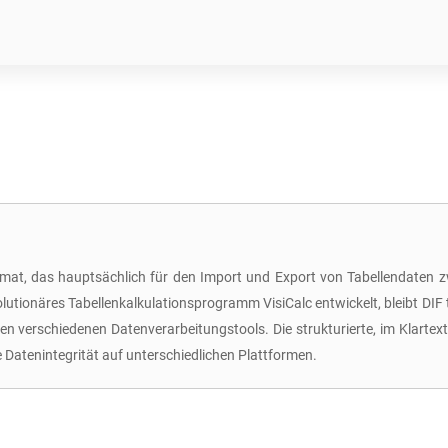
Format, das hauptsächlich für den Import und Export von Tabellendate
utionäres Tabellenkalkulationsprogramm VisiCalc entwickelt, bleibt DIF tr
hen verschiedenen Datenverarbeitungstools. Die strukturierte, im Klart
e Datenintegrität auf unterschiedlichen Plattformen.